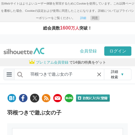
当Webサイトはよりよいユーザー体験を実現するためにCookieを使用しています。これ以降ページ
を遷移した場合、Cookieの設定および使用に同意したことになります。詳細についてはプライバシ
ーポリシーをご覧ください。
詳細
同意
1600
総会員数
万人
突破！
会員登録
ログイン
プレミアム会員登録
で14個の特典をゲット
詳細
▼
検索
羽根つきで遊ぶ女の子