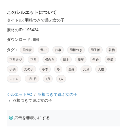
このシルエットについて
タイトル: 羽根つきで遊ぶ女の子
素材のID: 196424
ダウンロード: 8回
タグ：
風物詩
遊ぶ
行事
羽根つき
羽子板
着物
正月遊び
正月
横向き
日本
新年
年始
季節
子供
女の子
冬季
冬
全身
元旦
人物
レトロ
1月1日
1月
1人
シルエットAC
羽根つきで遊ぶ女の子
羽根つきで遊ぶ女の子
広告を非表示にする