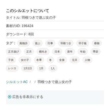
このシルエットについて
タイトル: 羽根つきで遊ぶ女の子
素材のID: 196424
ダウンロード: 8回
タグ：
風物詩
遊ぶ
行事
羽根つき
羽子板
着物
正月遊び
正月
横向き
日本
新年
年始
季節
子供
女の子
冬季
冬
全身
元旦
人物
レトロ
1月1日
1月
1人
シルエットAC
羽根つきで遊ぶ女の子
広告を非表示にする