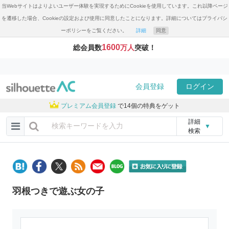
当Webサイトはよりよいユーザー体験を実現するためにCookieを使用しています。これ以降ページ
を遷移した場合、Cookieの設定および使用に同意したことになります。詳細についてはプライバシ
ーポリシーをご覧ください。
詳細
同意
1600
総会員数
万人
突破！
会員登録
ログイン
プレミアム会員登録
で14個の特典をゲット
詳細
▼
検索
羽根つきで遊ぶ女の子