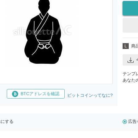
L
商
テンプ
あなた
BTCアドレスを確認
ビットコインってなに?
示にする
広告