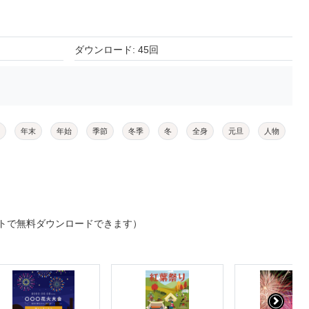
ダウンロード: 45回
年末
年始
季節
冬季
冬
全身
元旦
人物
トで無料ダウンロードできます）