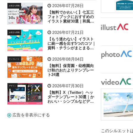
飛行機
グラフ
ビル
魚
家族
書類
2026年07月28日
お役立ち情報
【無料でかわいく】七五三
歩く
工場
会社
太陽
キラキラ
フォトブックにおすすめの
イラスト素材30選｜和風の
飾り付け素材が揃う
人物
虫眼鏡
花火
電車
ビジネス
2026年07月21日
お役立ち情報
子供
作業員
葉
相談
ピクトグラム
【もう迷わない】イラスト
に統一感を出す5つのコツ｜
資料・チラシがまとまるフ
リー素材の選び方
2026年08月04日
テンプレート
【無料】保育園・幼稚園向
け秋のおたよりテンプレー
ト24選
2026年07月30日
デザイン
【無料】X（Twitter）ヘッ
ダーテンプレート30選｜か
わいい・シンプルなどデザ
イン別に紹介
広告を非表示にする
このシルエットは