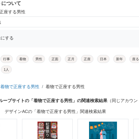
トについて
で正座する男性
1
示にする
行事
着物
男性
正面
正月
正座
日本
新年
座る
1人
着物で正座する男性
着物で正座する男性
グループサイトの「着物で正座する男性」の関連検索結果
（同じアカウン
デザインACの「着物で正座する男性」関連検索結果