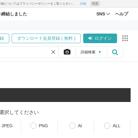
す。詳細についてはプライバシーポリシーをご覧ください。
詳細
同意
を締結しました
SNS
ヘルプ
録
ダウンロード会員登録 ( 無料 )
ログイン
詳細
検索
▼
選択してください
JPEG
PNG
AI
ALL