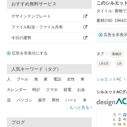
このシルエッ
おすすめ無料サービス
タイトル: 着物
デザインテンプレート
素材のID: 19642
ファイル転送・ファイル共有
広告を非表
今日の運勢
広告を非表示にする
タグ：
風物詩
1月1日
1月
人気キーワード（タグ）
人
プール
海
家
電話
女性
車
シルエットAC
カレンダー
時計
スマホ
節電
お金
シルエットAC
花
パソコン
握手
男性
ハート
本
もっと見る
矢印
猫
手
メール
トラック
木
犬
吹き出し
カメラ
星
プレゼント
ブログ