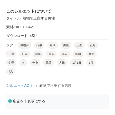
このシルエットについて
タイトル: 着物で正座する男性
素材のID: 196421
ダウンロード: 45回
タグ：
風物詩
行事
着物
男性
正面
正月
正座
日本
新年
座る
年末
年始
季節
冬季
冬
全身
元旦
人物
1月1日
1月
1人
シルエットAC
着物で正座する男性
広告を非表示にする