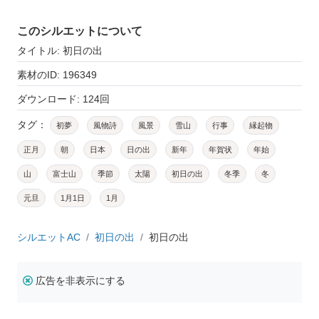
このシルエットについて
タイトル: 初日の出
素材のID: 196349
ダウンロード: 124回
タグ：
初夢
風物詩
風景
雪山
行事
縁起物
正月
朝
日本
日の出
新年
年賀状
年始
山
富士山
季節
太陽
初日の出
冬季
冬
元旦
1月1日
1月
シルエットAC
初日の出
初日の出
広告を非表示にする