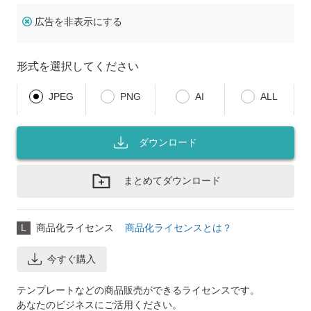
広告を非表示にする
形式を選択してください
JPEG
PNG
AI
ALL
ダウンロード
まとめてダウンロード
L
商品化ライセンス
商品化ライセンスとは？
今すぐ購入
テンプレートなどの商品販売ができるライセンスです。
あなたのビジネスにご活用ください。