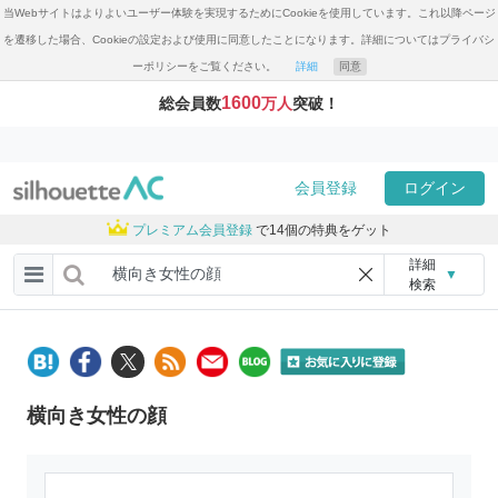
当Webサイトはよりよいユーザー体験を実現するためにCookieを使用しています。これ以降ページ
を遷移した場合、Cookieの設定および使用に同意したことになります。詳細についてはプライバシ
ーポリシーをご覧ください。
詳細
同意
1600
総会員数
万人
突破！
会員登録
ログイン
プレミアム会員登録
で14個の特典をゲット
詳細
▼
検索
横向き女性の顔