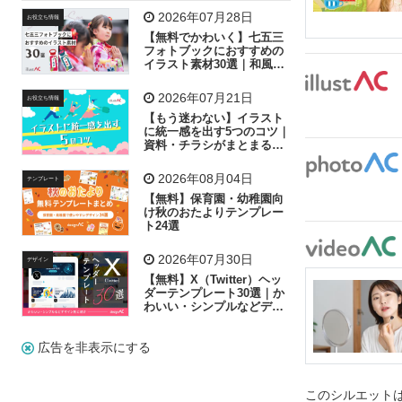
飛行機
グラフ
ビル
魚
家族
書類
2026年07月28日
お役立ち情報
【無料でかわいく】七五三
歩く
工場
会社
太陽
キラキラ
フォトブックにおすすめの
イラスト素材30選｜和風の
飾り付け素材が揃う
人物
虫眼鏡
花火
電車
ビジネス
2026年07月21日
お役立ち情報
子供
作業員
葉
相談
ピクトグラム
【もう迷わない】イラスト
に統一感を出す5つのコツ｜
資料・チラシがまとまるフ
リー素材の選び方
2026年08月04日
テンプレート
【無料】保育園・幼稚園向
け秋のおたよりテンプレー
ト24選
2026年07月30日
デザイン
【無料】X（Twitter）ヘッ
ダーテンプレート30選｜か
わいい・シンプルなどデザ
イン別に紹介
広告を非表示にする
このシルエットは