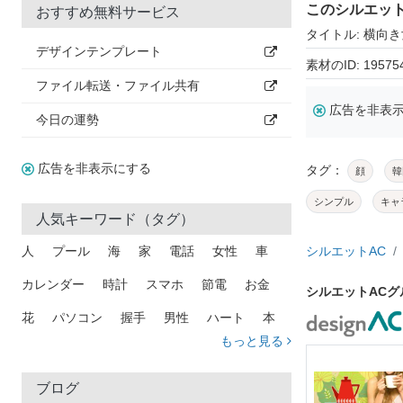
このシルエッ
おすすめ無料サービス
タイトル: 横向
デザインテンプレート
素材のID: 19575
ファイル転送・ファイル共有
広告を非表
今日の運勢
広告を非表示にする
タグ：
顔
韓
シンプル
キャ
人気キーワード（タグ）
人
プール
海
家
電話
女性
車
シルエットAC
カレンダー
時計
スマホ
節電
お金
シルエットAC
花
パソコン
握手
男性
ハート
本
もっと見る
矢印
猫
手
メール
トラック
木
犬
吹き出し
カメラ
星
プレゼント
ブログ