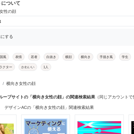
トについて
き女性の顔
4
示にする
国風
表情
若者
白抜き
横顔
横向き
手描き風
学生
ラクター
かわいい
1人
横向き女性の顔
グループサイトの「横向き女性の顔」の関連検索結果
（同じアカウントで
デザインACの「横向き女性の顔」関連検索結果