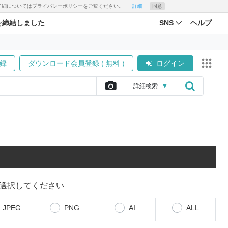
す。詳細についてはプライバシーポリシーをご覧ください。
詳細
同意
を締結しました
SNS
ヘルプ
録
ダウンロード会員登録 ( 無料 )
ログイン
詳細
検索
▼
選択してください
JPEG
PNG
AI
ALL