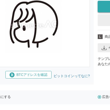
L
商
テンプ
あなた
BTCアドレスを確認
ビットコインってなに?
示にする
広告