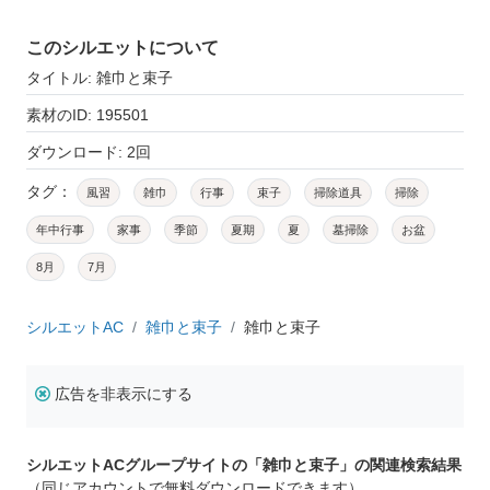
このシルエットについて
タイトル: 雑巾と束子
素材のID: 195501
ダウンロード: 2回
タグ：
風習
雑巾
行事
束子
掃除道具
掃除
年中行事
家事
季節
夏期
夏
墓掃除
お盆
8月
7月
シルエットAC
雑巾と束子
雑巾と束子
広告を非表示にする
シルエットACグループサイトの「雑巾と束子」の関連検索結果
（同じアカウントで無料ダウンロードできます）