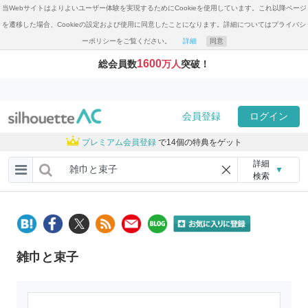
当Webサイトはよりよいユーザー体験を実現するためにCookieを使用しています。これ以降ページ
を遷移した場合、Cookieの設定および使用に同意したことになります。詳細についてはプライバシ
ーポリシーをご覧ください。
詳細
同意
1600
総会員数
万人
突破！
会員登録
ログイン
プレミアム会員登録
で14個の特典をゲット
詳細
▼
検索
雑巾と束子