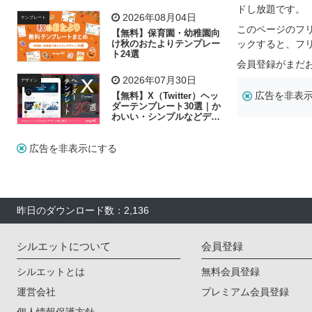
飾り付け素材が揃う
ドし放題です。
2026年08月04日
テンプレート
このページのフ
【無料】保育園・幼稚園向
け秋のおたよりテンプレー
ックすると、フ
ト24選
会員登録がまだ
2026年07月30日
デザイン
広告を非表
【無料】X（Twitter）ヘッ
ダーテンプレート30選｜か
わいい・シンプルなどデザ
イン別に紹介
広告を非表示にする
昨日のダウンロード数：2,136
シルエットについて
会員登録
シルエットとは
無料会員登録
運営会社
プレミアム会員登録
個人情報保護方針