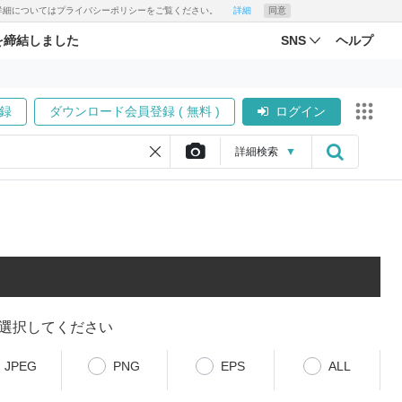
す。詳細についてはプライバシーポリシーをご覧ください。
詳細
同意
を締結しました
SNS
ヘルプ
録
ダウンロード会員登録 ( 無料 )
ログイン
詳細
検索
▼
選択してください
JPEG
PNG
EPS
ALL