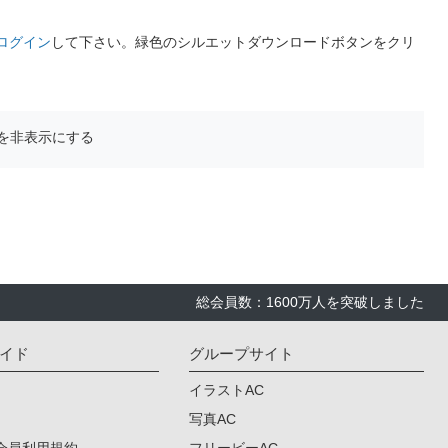
ログイン
して下さい。緑色のシルエットダウンロードボタンをクリ
を非表示にする
総会員数：1600万人を突破しました
イド
グループサイト
イラストAC
写真AC
会員利用規約
フリービーAC