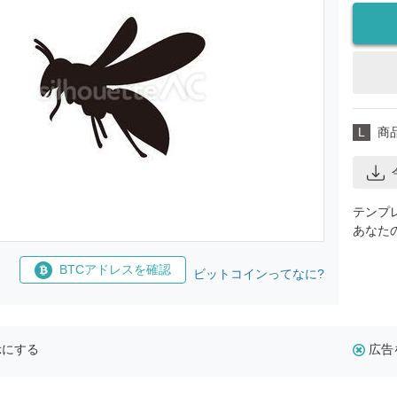
L
商
テンプ
あなた
BTCアドレスを確認
ビットコインってなに?
示にする
広告