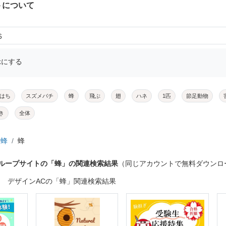
トについて
6
示にする
はち
スズメバチ
蜂
飛ぶ
翅
ハネ
1匹
節足動物
き
全体
蜂
蜂
グループサイトの「蜂」の関連検索結果
（同じアカウントで無料ダウンロ
デザインACの「蜂」関連検索結果