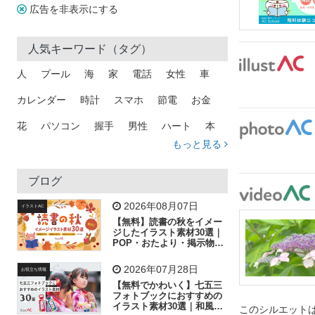
広告を非表示にする
人気キーワード（タグ）
人
プール
海
家
電話
女性
車
カレンダー
時計
スマホ
節電
お金
花
パソコン
握手
男性
ハート
本
もっと見る
矢印
猫
手
メール
トラック
木
犬
吹き出し
カメラ
星
プレゼント
ブログ
飛行機
グラフ
ビル
魚
家族
書類
2026年08月07日
イラストAC
【無料】読書の秋をイメー
歩く
工場
会社
太陽
キラキラ
ジしたイラスト素材30選｜
POP・おたより・掲示物に
おすすめ
人物
虫眼鏡
花火
電車
ビジネス
2026年07月28日
お役立ち情報
子供
作業員
葉
相談
ピクトグラム
【無料でかわいく】七五三
フォトブックにおすすめの
イラスト素材30選｜和風の
このシルエットは