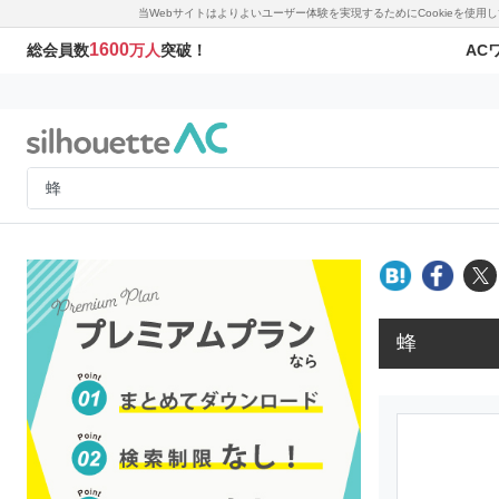
当Webサイトはよりよいユーザー体験を実現するためにCookieを使
1600
AC
総会員数
万人
突破！
蜂