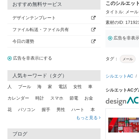
このシルエッ
おすすめ無料サービス
タイトル: メール
デザインテンプレート
素材のID: 17192
ファイル転送・ファイル共有
広告を非表
今日の運勢
広告を非表示にする
タグ：
メール
人気キーワード（タグ）
シルエットAC
人
プール
海
家
電話
女性
車
シルエットAC
カレンダー
時計
スマホ
節電
お金
花
パソコン
握手
男性
ハート
本
もっと見る
矢印
猫
手
メール
トラック
木
犬
吹き出し
カメラ
星
プレゼント
ブログ