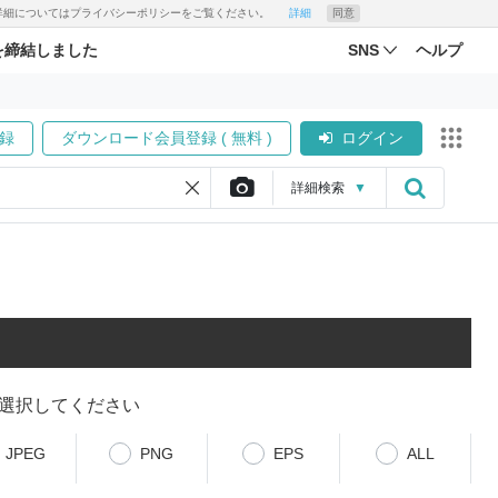
す。詳細についてはプライバシーポリシーをご覧ください。
詳細
同意
を締結しました
SNS
ヘルプ
録
ダウンロード会員登録 ( 無料 )
ログイン
詳細
検索
▼
選択してください
JPEG
PNG
EPS
ALL