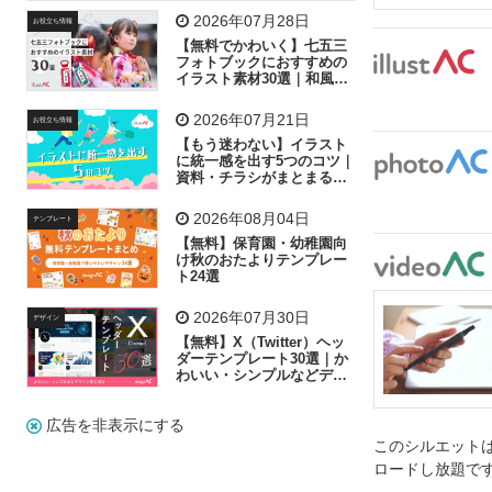
飛行機
グラフ
ビル
魚
家族
書類
2026年07月28日
お役立ち情報
【無料でかわいく】七五三
歩く
工場
会社
太陽
キラキラ
フォトブックにおすすめの
イラスト素材30選｜和風の
飾り付け素材が揃う
人物
虫眼鏡
花火
電車
ビジネス
2026年07月21日
お役立ち情報
子供
作業員
葉
相談
ピクトグラム
【もう迷わない】イラスト
に統一感を出す5つのコツ｜
資料・チラシがまとまるフ
リー素材の選び方
2026年08月04日
テンプレート
【無料】保育園・幼稚園向
け秋のおたよりテンプレー
ト24選
2026年07月30日
デザイン
【無料】X（Twitter）ヘッ
ダーテンプレート30選｜か
わいい・シンプルなどデザ
イン別に紹介
広告を非表示にする
このシルエットは
ロードし放題で