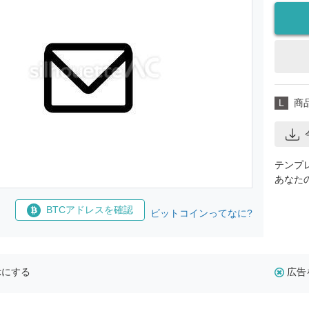
L
商
テンプ
あなた
BTCアドレスを確認
ビットコインってなに?
示にする
広告