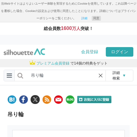
当Webサイトはよりよいユーザー体験を実現するためにCookieを使用しています。これ以降ページ
を遷移した場合、Cookieの設定および使用に同意したことになります。詳細についてはプライバシ
ーポリシーをご覧ください。
詳細
同意
1600
総会員数
万人
突破！
会員登録
ログイン
プレミアム会員登録
で14個の特典をゲット
詳細
▼
検索
吊り輪