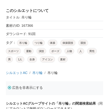
このシルエットについて
タイトル: 吊り輪
素材のID: 167366
ダウンロード: 91回
タグ：
吊り輪
つり輪
体操
体操競技
競技
スポーツ
運動
演技
ポーズ
人物
人
男性
男
1人
全身
アイコン
素材
シルエットAC
吊り輪
吊り輪
広告を非表示にする
シルエットACグループサイトの「吊り輪」の関連検索結果
（同
じアカウントで無料ダウンロードできます）