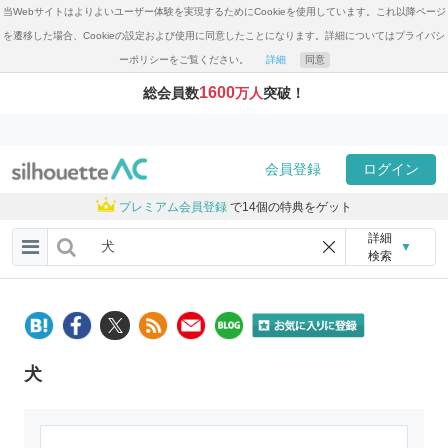
当Webサイトはよりよいユーザー体験を実現するためにCookieを使用しています。これ以降ページ
を遷移した場合、Cookieの設定および使用に同意したことになります。詳細についてはプライバシ
ーポリシーをご覧ください。
詳細
同意
1600
総会員数
万人
突破！
会員登録
ログイン
プレミアム会員登録
で14個の特典をゲット
詳細
▼
検索
犬