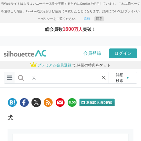
当Webサイトはよりよいユーザー体験を実現するためにCookieを使用しています。これ以降ページ
を遷移した場合、Cookieの設定および使用に同意したことになります。詳細についてはプライバシ
ーポリシーをご覧ください。
詳細
同意
1600
総会員数
万人
突破！
会員登録
ログイン
プレミアム会員登録
で14個の特典をゲット
詳細
▼
検索
犬