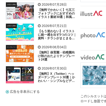
飛行機
グラフ
ビル
魚
家族
書類
2026年07月28日
お役立ち情報
【無料でかわいく】七五三
歩く
工場
会社
太陽
キラキラ
フォトブックにおすすめの
イラスト素材30選｜和風の
飾り付け素材が揃う
人物
虫眼鏡
花火
電車
ビジネス
2026年07月21日
お役立ち情報
子供
作業員
葉
相談
ピクトグラム
【もう迷わない】イラスト
に統一感を出す5つのコツ｜
資料・チラシがまとまるフ
リー素材の選び方
2026年08月04日
テンプレート
【無料】保育園・幼稚園向
け秋のおたよりテンプレー
ト24選
2026年07月30日
デザイン
【無料】X（Twitter）ヘッ
ダーテンプレート30選｜か
わいい・シンプルなどデザ
イン別に紹介
広告を非表示にする
このシルエットは
ロードし放題で