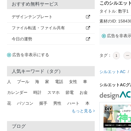
このシルエッ
おすすめ無料サービス
タイトル: 数字1
デザインテンプレート
素材のID: 15843
ファイル転送・ファイル共有
広告を非表
今日の運勢
広告を非表示にする
タグ：
1
一
人気キーワード（タグ）
シルエットAC
人
プール
海
家
電話
女性
車
シルエットACグ
カレンダー
時計
スマホ
節電
お金
花
パソコン
握手
男性
ハート
本
もっと見る
矢印
猫
手
メール
トラック
木
犬
吹き出し
カメラ
星
プレゼント
ブログ