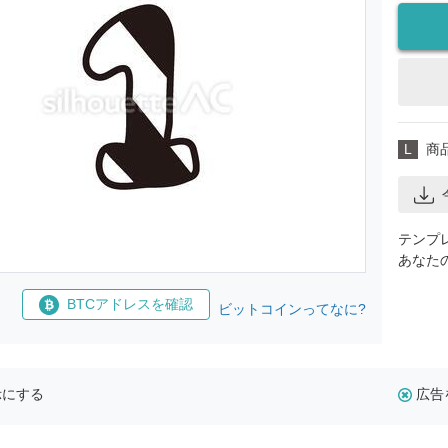
L
商
テンプ
あなた
BTCアドレスを確認
ビットコインってなに?
示にする
広告