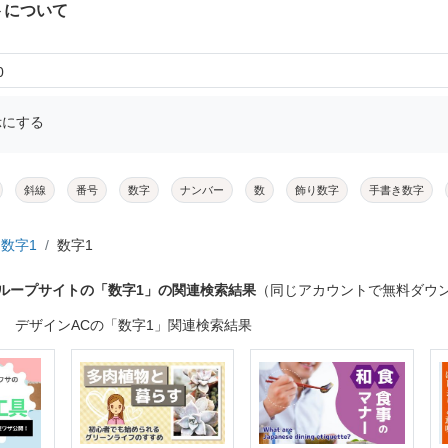
トについて
0
示にする
斜線
番号
数字
ナンバー
数
飾り数字
手書き数字
数字1
数字1
ループサイトの「数字1」の関連検索結果
（同じアカウントで無料ダウ
デザインACの「数字1」関連検索結果