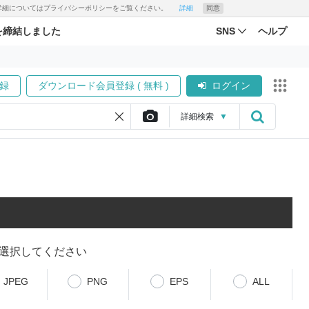
す。詳細についてはプライバシーポリシーをご覧ください。
詳細
同意
を締結しました
SNS
ヘルプ
録
ダウンロード会員登録 ( 無料 )
ログイン
詳細
検索
▼
選択してください
JPEG
PNG
EPS
ALL