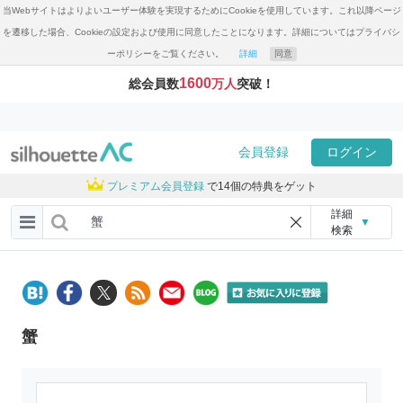
当Webサイトはよりよいユーザー体験を実現するためにCookieを使用しています。これ以降ページ
を遷移した場合、Cookieの設定および使用に同意したことになります。詳細についてはプライバシ
ーポリシーをご覧ください。
詳細
同意
1600
総会員数
万人
突破！
会員登録
ログイン
プレミアム会員登録
で14個の特典をゲット
詳細
▼
検索
蟹