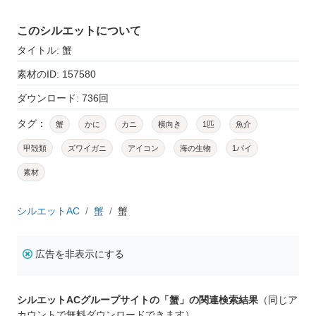
このシルエットについて
タイトル: 蟹
素材のID: 157580
ダウンロード: 736回
タグ：
蟹
かに
カニ
横向き
1匹
魚介
甲殻類
ズワイガニ
アイコン
海の生物
1パイ
素材
シルエットAC
蟹
蟹
広告を非表示にする
シルエットACグループサイトの「蟹」の関連検索結果
（同じア
カウントで無料ダウンロードできます）