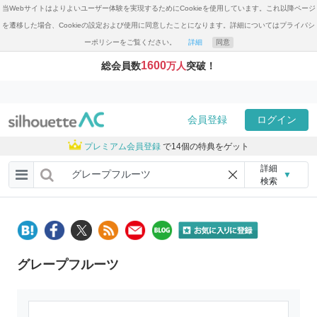
当Webサイトはよりよいユーザー体験を実現するためにCookieを使用しています。これ以降ページ
を遷移した場合、Cookieの設定および使用に同意したことになります。詳細についてはプライバシ
ーポリシーをご覧ください。
詳細
同意
1600
総会員数
万人
突破！
会員登録
ログイン
プレミアム会員登録
で14個の特典をゲット
詳細
▼
検索
グレープフルーツ