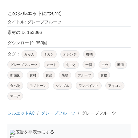
このシルエットについて
タイトル: グレープフルーツ
素材のID: 153366
ダウンロード: 350回
タグ：
みかん
ミカン
オレンジ
柑橘
グレープフルーツ
カット
丸ごと
一個
半分
断面
断面図
食材
食品
果物
フルーツ
食物
食べ物
モノトーン
シンプル
ワンポイント
アイコン
マーク
シルエットAC
グレープフルーツ
グレープフルーツ
広告を非表示にする