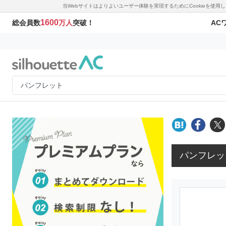
当Webサイトはよりよいユーザー体験を実現するためにCookieを使
1600
AC
総会員数
万人
突破！
パンフレッ