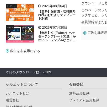
リー素材の選び方
ダウンロードし
2026年08月04日
テンプレート
このページのフ
【無料】保育園・幼稚園向
け秋のおたよりテンプレー
ックすると、フ
ト24選
会員登録がまだ
2026年07月30日
デザイン
広告を非表
【無料】X（Twitter）ヘッ
ダーテンプレート30選｜か
わいい・シンプルなどデザ
イン別に紹介
広告を非表示にする
昨日のダウンロード数：2,389
シルエットについて
会員登録
シルエットとは
無料会員登録
運営会社
プレミアム会員登録
個人情報保護方針