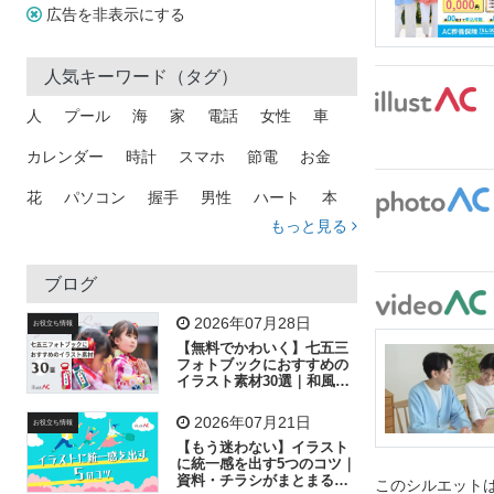
広告を非表示にする
人気キーワード（タグ）
人
プール
海
家
電話
女性
車
カレンダー
時計
スマホ
節電
お金
花
パソコン
握手
男性
ハート
本
もっと見る
矢印
猫
手
メール
トラック
木
犬
吹き出し
カメラ
星
プレゼント
ブログ
飛行機
グラフ
ビル
魚
家族
書類
2026年07月28日
お役立ち情報
【無料でかわいく】七五三
歩く
工場
会社
太陽
キラキラ
フォトブックにおすすめの
イラスト素材30選｜和風の
飾り付け素材が揃う
人物
虫眼鏡
花火
電車
ビジネス
2026年07月21日
お役立ち情報
子供
作業員
葉
相談
ピクトグラム
【もう迷わない】イラスト
に統一感を出す5つのコツ｜
資料・チラシがまとまるフ
このシルエットは