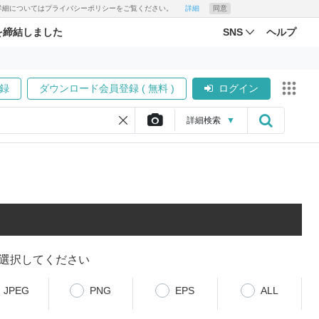
す。詳細についてはプライバシーポリシーをご覧ください。
詳細
同意
を締結しました
SNS
ヘルプ
録
ダウンロード会員登録 ( 無料 )
ログイン
詳細
検索
▼
選択してください
JPEG
PNG
EPS
ALL