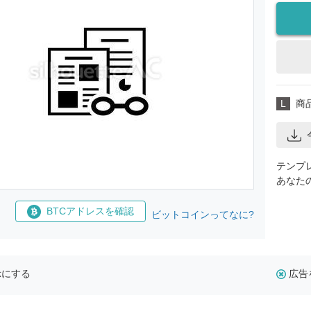
L
商
テンプ
あなた
BTCアドレスを確認
ビットコインってなに?
示にする
広告