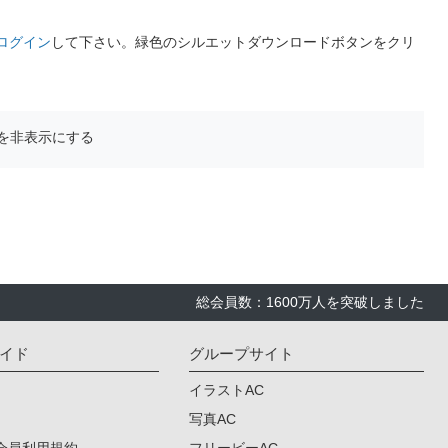
ログイン
して下さい。緑色のシルエットダウンロードボタンをクリ
を非表示にする
総会員数：1600万人を突破しました
イド
グループサイト
イラストAC
写真AC
会員利用規約
フリービーAC