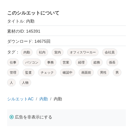
このシルエットについて
タイトル: 内勤
素材のID: 145391
ダウンロード: 14675回
タグ：
内勤
社内
室内
オフィスワーカー
会社員
仕事
パソコン
事務
営業
経理
総務
係長
管理
監査
チェック
確認中
画面前
男性
男
人
人物
シルエットAC
内勤
内勤
広告を非表示にする