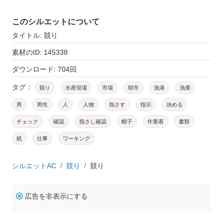
このシルエットについて
タイトル: 競り
素材のID: 145338
ダウンロード: 704回
タグ：
競り
水産現場
市場
朝市
漁港
漁業
男
男性
人
人物
指さす
指示
決める
チェック
確認
指さし確認
帽子
作業着
書類
紙
仕事
ワーキング
シルエットAC
競り
競り
広告を非表示にする