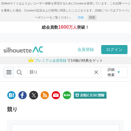
当Webサイトはよりよいユーザー体験を実現するためにCookieを使用しています。これ以降ページ
を遷移した場合、Cookieの設定および使用に同意したことになります。詳細についてはプライバシ
ーポリシーをご覧ください。
詳細
同意
1600
総会員数
万人
突破！
会員登録
ログイン
プレミアム会員登録
で14個の特典をゲット
詳細
▼
検索
競り