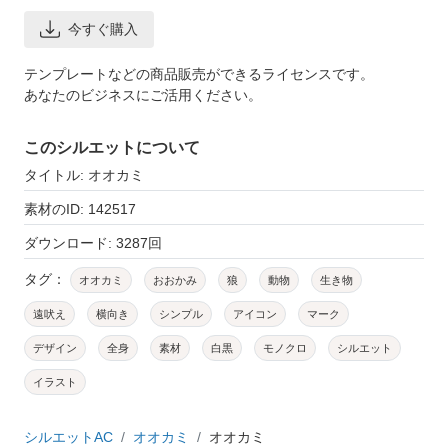
今すぐ購入
テンプレートなどの商品販売ができるライセンスです。
あなたのビジネスにご活用ください。
このシルエットについて
タイトル: オオカミ
素材のID: 142517
ダウンロード: 3287回
タグ：
オオカミ
おおかみ
狼
動物
生き物
遠吠え
横向き
シンプル
アイコン
マーク
デザイン
全身
素材
白黒
モノクロ
シルエット
イラスト
シルエットAC
オオカミ
オオカミ