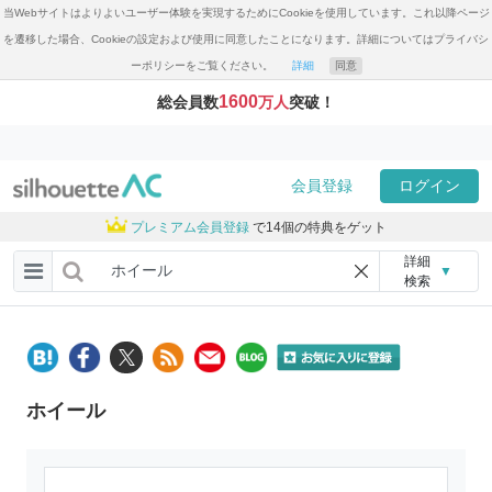
当Webサイトはよりよいユーザー体験を実現するためにCookieを使用しています。これ以降ページ
を遷移した場合、Cookieの設定および使用に同意したことになります。詳細についてはプライバシ
ーポリシーをご覧ください。
詳細
同意
1600
総会員数
万人
突破！
会員登録
ログイン
プレミアム会員登録
で14個の特典をゲット
詳細
▼
検索
ホイール