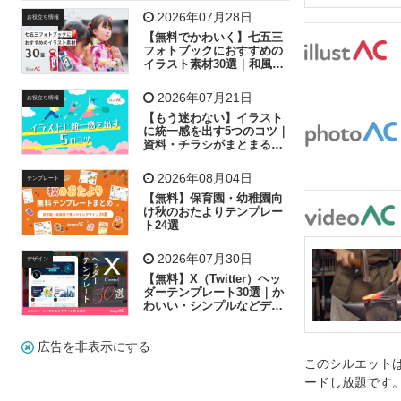
飛行機
グラフ
ビル
魚
家族
書類
2026年07月28日
お役立ち情報
【無料でかわいく】七五三
歩く
工場
会社
太陽
キラキラ
フォトブックにおすすめの
イラスト素材30選｜和風の
飾り付け素材が揃う
人物
虫眼鏡
花火
電車
ビジネス
2026年07月21日
お役立ち情報
子供
作業員
葉
相談
ピクトグラム
【もう迷わない】イラスト
に統一感を出す5つのコツ｜
資料・チラシがまとまるフ
リー素材の選び方
2026年08月04日
テンプレート
【無料】保育園・幼稚園向
け秋のおたよりテンプレー
ト24選
2026年07月30日
デザイン
【無料】X（Twitter）ヘッ
ダーテンプレート30選｜か
わいい・シンプルなどデザ
イン別に紹介
広告を非表示にする
このシルエットは
ードし放題です