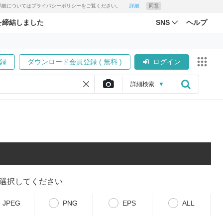
す。詳細についてはプライバシーポリシーをご覧ください。
詳細
同意
を締結しました
SNS
ヘルプ
録
ダウンロード会員登録 ( 無料 )
ログイン
詳細
検索
▼
選択してください
JPEG
PNG
EPS
ALL