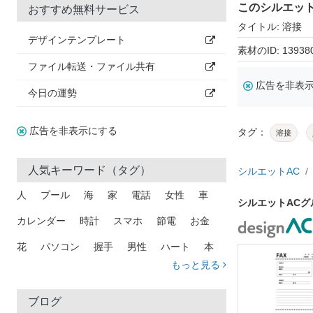
このシルエッ
おすすめ無料サービス
タイトル: 溶接
デザインテンプレート
素材のID: 13938
ファイル転送・ファイル共有
広告を非表
今日の運勢
広告を非表示にする
タグ：
溶接
人気キーワード（タグ）
シルエットAC
人
プール
海
家
電話
女性
車
シルエットAC
カレンダー
時計
スマホ
節電
お金
花
パソコン
握手
男性
ハート
本
もっと見る
矢印
猫
手
メール
トラック
木
犬
吹き出し
カメラ
星
プレゼント
ブログ