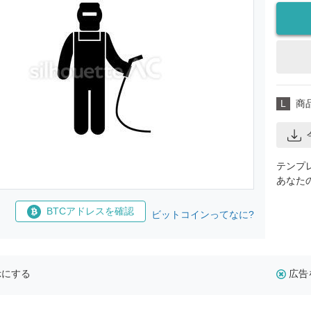
L
商
テンプ
あなた
BTCアドレスを確認
ビットコインってなに?
示にする
広告