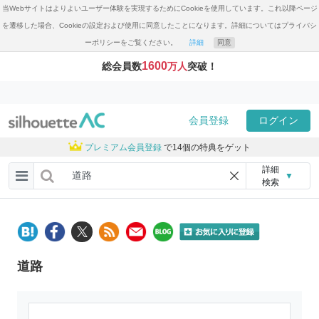
当Webサイトはよりよいユーザー体験を実現するためにCookieを使用しています。これ以降ページ
を遷移した場合、Cookieの設定および使用に同意したことになります。詳細についてはプライバシ
ーポリシーをご覧ください。
詳細
同意
1600
総会員数
万人
突破！
会員登録
ログイン
プレミアム会員登録
で14個の特典をゲット
詳細
▼
検索
道路