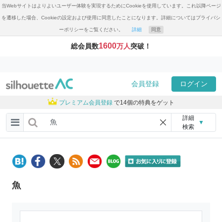
当Webサイトはよりよいユーザー体験を実現するためにCookieを使用しています。これ以降ページ
を遷移した場合、Cookieの設定および使用に同意したことになります。詳細についてはプライバシ
ーポリシーをご覧ください。
詳細
同意
1600
総会員数
万人
突破！
会員登録
ログイン
プレミアム会員登録
で14個の特典をゲット
詳細
▼
検索
魚