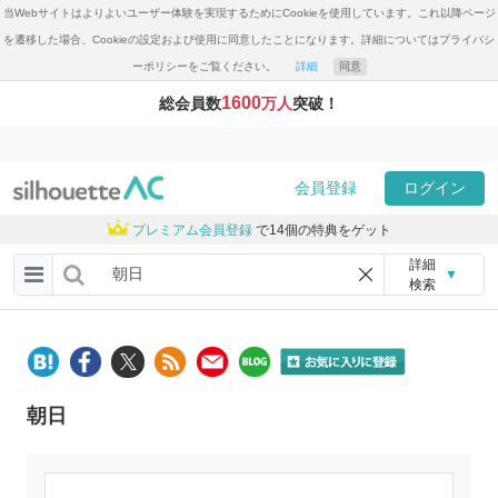
当Webサイトはよりよいユーザー体験を実現するためにCookieを使用しています。これ以降ページ
を遷移した場合、Cookieの設定および使用に同意したことになります。詳細についてはプライバシ
ーポリシーをご覧ください。
詳細
同意
1600
総会員数
万人
突破！
会員登録
ログイン
プレミアム会員登録
で14個の特典をゲット
詳細
▼
検索
朝日