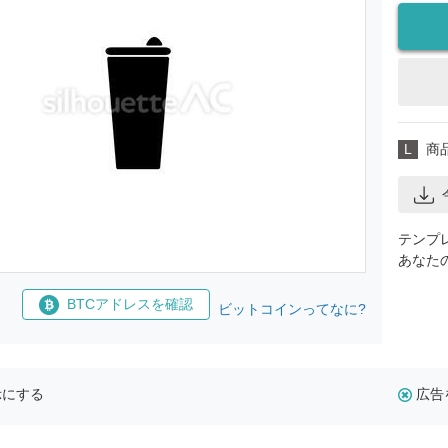
L
商
テンプ
あなた
BTCアドレスを確認
ビットコインってなに?
示にする
広告