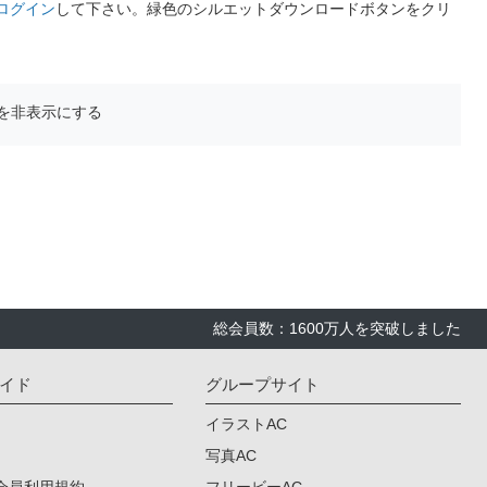
ログイン
して下さい。緑色のシルエットダウンロードボタンをクリ
を非表示にする
総会員数：1600万人を突破しました
イド
グループサイト
イラストAC
写真AC
会員利用規約
フリービーAC