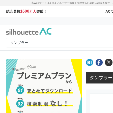
当Webサイトはよりよいユーザー体験を実現するためにCookieを使
1600
AC
総会員数
万人
突破！
タンブラー