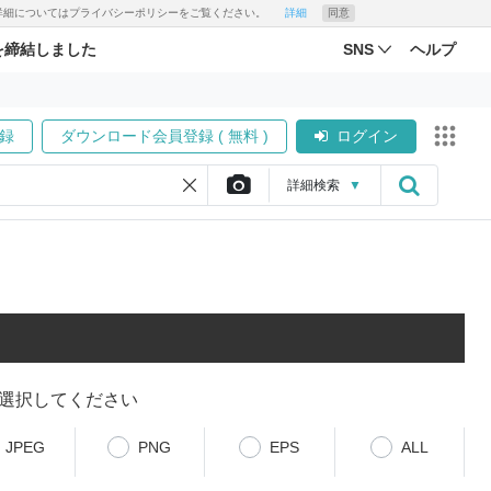
す。詳細についてはプライバシーポリシーをご覧ください。
詳細
同意
を締結しました
SNS
ヘルプ
録
ダウンロード会員登録 ( 無料 )
ログイン
詳細
検索
▼
選択してください
JPEG
PNG
EPS
ALL