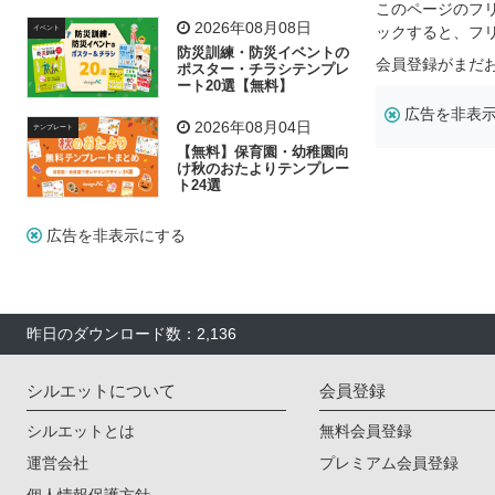
飾り付け素材が揃う
このページのフ
2026年08月08日
ックすると、フ
イベント
防災訓練・防災イベントの
会員登録がまだ
ポスター・チラシテンプレ
ート20選【無料】
広告を非表
2026年08月04日
テンプレート
【無料】保育園・幼稚園向
け秋のおたよりテンプレー
ト24選
広告を非表示にする
昨日のダウンロード数：2,136
シルエットについて
会員登録
シルエットとは
無料会員登録
運営会社
プレミアム会員登録
個人情報保護方針