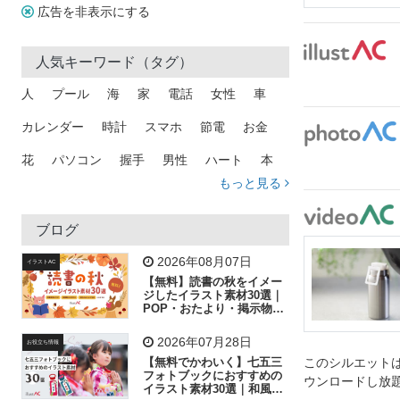
広告を非表示にする
人気キーワード（タグ）
人
プール
海
家
電話
女性
車
カレンダー
時計
スマホ
節電
お金
花
パソコン
握手
男性
ハート
本
もっと見る
矢印
猫
手
メール
トラック
木
犬
吹き出し
カメラ
星
プレゼント
ブログ
飛行機
グラフ
ビル
魚
家族
書類
2026年08月07日
イラストAC
【無料】読書の秋をイメー
歩く
工場
会社
太陽
キラキラ
ジしたイラスト素材30選｜
POP・おたより・掲示物に
おすすめ
人物
虫眼鏡
花火
電車
ビジネス
2026年07月28日
お役立ち情報
子供
作業員
葉
相談
ピクトグラム
【無料でかわいく】七五三
このシルエットは
フォトブックにおすすめの
ウンロードし放
イラスト素材30選｜和風の