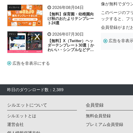
リー素材の選び方
像が無料でダウ
2026年08月04日
テンプレート
このページのフ
【無料】保育園・幼稚園向
け秋のおたよりテンプレー
ックすると、フ
ト24選
会員登録がまだ
2026年07月30日
デザイン
広告を非表
【無料】X（Twitter）ヘッ
ダーテンプレート30選｜か
わいい・シンプルなどデザ
イン別に紹介
広告を非表示にする
昨日のダウンロード数：2,389
シルエットについて
会員登録
シルエットとは
無料会員登録
運営会社
プレミアム会員登録
個人情報保護方針