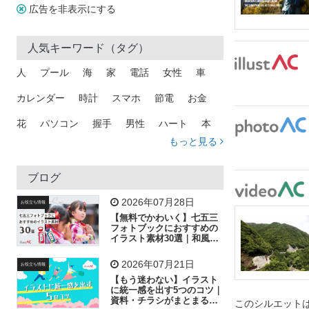
広告を非表示にする
人気キーワード（タグ）
人
プール
海
家
電話
女性
車
カレンダー
時計
スマホ
節電
お金
花
パソコン
握手
男性
ハート
本
もっと見る
矢印
猫
手
メール
トラック
木
犬
吹き出し
カメラ
星
プレゼント
ブログ
飛行機
グラフ
ビル
魚
家族
書類
2026年07月28日
お役立ち情報
【無料でかわいく】七五三
歩く
工場
会社
太陽
キラキラ
フォトブックにおすすめの
イラスト素材30選｜和風の
飾り付け素材が揃う
人物
虫眼鏡
花火
電車
ビジネス
2026年07月21日
お役立ち情報
子供
作業員
葉
相談
ピクトグラム
【もう迷わない】イラスト
に統一感を出す5つのコツ｜
資料・チラシがまとまるフ
このシルエットは