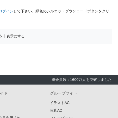
ログイン
して下さい。緑色のシルエットダウンロードボタンをクリ
を非表示にする
総会員数：1600万人を突破しました
イド
グループサイト
イラストAC
写真AC
会員利用規約
フリービーAC