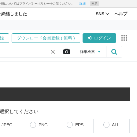
す。詳細についてはプライバシーポリシーをご覧ください。
詳細
同意
を締結しました
SNS
ヘルプ
録
ダウンロード会員登録 ( 無料 )
ログイン
詳細
検索
▼
選択してください
JPEG
PNG
EPS
ALL