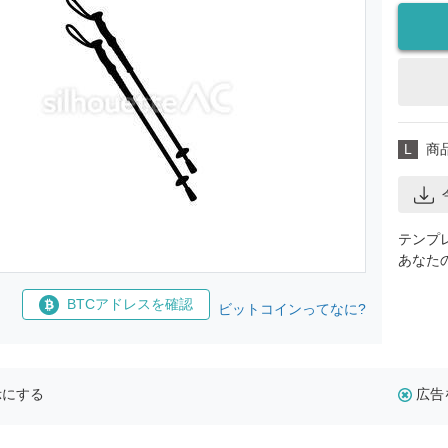
L
商
テンプ
あなた
BTCアドレスを確認
ビットコインってなに?
示にする
広告