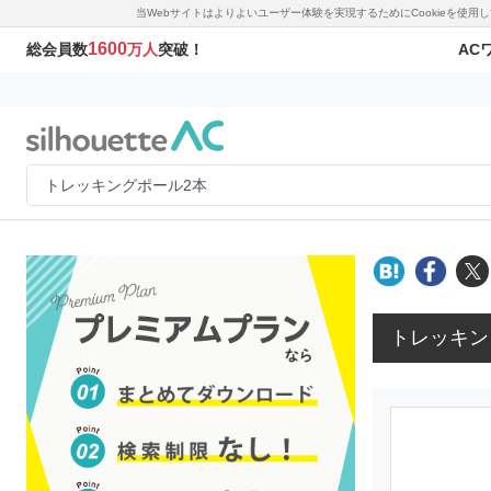
当Webサイトはよりよいユーザー体験を実現するためにCookieを使
1600
AC
総会員数
万人
突破！
トレッキン