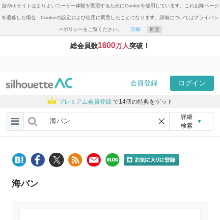
当Webサイトはよりよいユーザー体験を実現するためにCookieを使用しています。これ以降ページ
を遷移した場合、Cookieの設定および使用に同意したことになります。詳細についてはプライバシ
ーポリシーをご覧ください。
詳細
同意
1600
総会員数
万人
突破！
会員登録
ログイン
プレミアム会員登録
で14個の特典をゲット
詳細
▼
検索
海パン