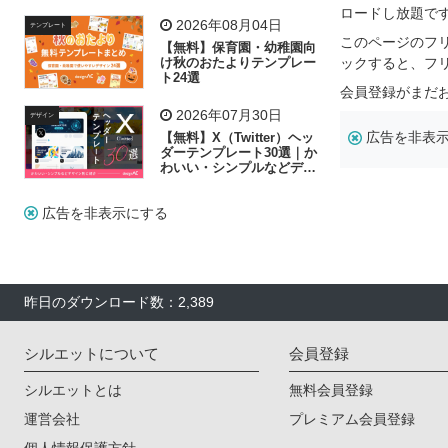
リー素材の選び方
ロードし放題で
2026年08月04日
テンプレート
このページのフ
【無料】保育園・幼稚園向
け秋のおたよりテンプレー
ックすると、フ
ト24選
会員登録がまだ
2026年07月30日
デザイン
広告を非表
【無料】X（Twitter）ヘッ
ダーテンプレート30選｜か
わいい・シンプルなどデザ
イン別に紹介
広告を非表示にする
昨日のダウンロード数：2,389
シルエットについて
会員登録
シルエットとは
無料会員登録
運営会社
プレミアム会員登録
個人情報保護方針