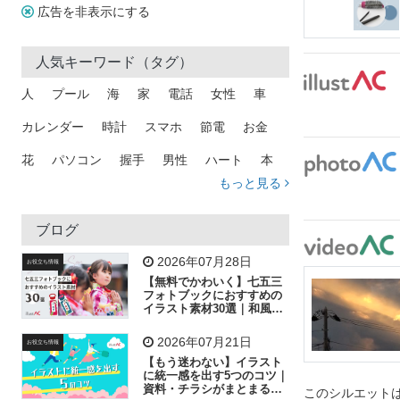
広告を非表示にする
人気キーワード（タグ）
人
プール
海
家
電話
女性
車
カレンダー
時計
スマホ
節電
お金
花
パソコン
握手
男性
ハート
本
もっと見る
矢印
猫
手
メール
トラック
木
犬
吹き出し
カメラ
星
プレゼント
ブログ
飛行機
グラフ
ビル
魚
家族
書類
2026年07月28日
お役立ち情報
【無料でかわいく】七五三
歩く
工場
会社
太陽
キラキラ
フォトブックにおすすめの
イラスト素材30選｜和風の
飾り付け素材が揃う
人物
虫眼鏡
花火
電車
ビジネス
2026年07月21日
お役立ち情報
子供
作業員
葉
相談
ピクトグラム
【もう迷わない】イラスト
に統一感を出す5つのコツ｜
資料・チラシがまとまるフ
このシルエットは