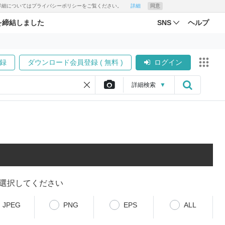
す。詳細についてはプライバシーポリシーをご覧ください。
詳細
同意
を締結しました
SNS
ヘルプ
録
ダウンロード会員登録 ( 無料 )
ログイン
詳細
検索
▼
選択してください
JPEG
PNG
EPS
ALL