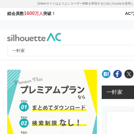
当Webサイトはよりよいユーザー体験を実現するためにCookieを使
1600
AC
総会員数
万人
突破！
一軒家