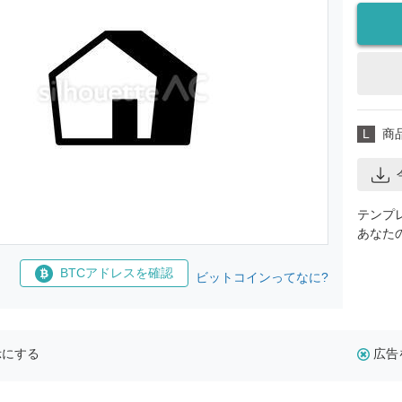
L
商
テンプ
あなた
BTCアドレスを確認
ビットコインってなに?
示にする
広告