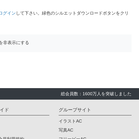
ログイン
して下さい。緑色のシルエットダウンロードボタンをクリ
を非表示にする
総会員数：1600万人を突破しました
イド
グループサイト
イラストAC
写真AC
会員利用規約
フリービーAC