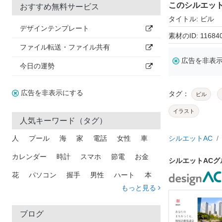
このシルエッ
おすすめ無料サービス
タイトル: ビル
デザインテンプレート
素材のID: 11684
ファイル転送・ファイル共有
広告を非表
今日の運勢
広告を非表示にする
タグ：
ビル
イラスト
人気キーワード（タグ）
人
プール
海
家
電話
女性
車
シルエットAC
カレンダー
時計
スマホ
節電
お金
シルエットAC
花
パソコン
握手
男性
ハート
本
もっと見る
矢印
猫
手
メール
トラック
木
犬
吹き出し
カメラ
星
プレゼント
ブログ