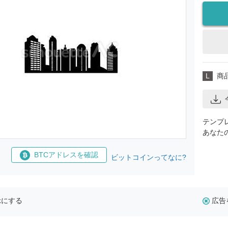
L
商
テンプ
あなた
BTCアドレスを確認
ビットコインってなに?
示にする
広告