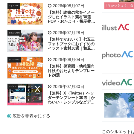
飛行機
グラフ
ビル
魚
家族
書類
2026年08月07日
イラストAC
【無料】読書の秋をイメー
歩く
工場
会社
太陽
キラキラ
ジしたイラスト素材30選｜
POP・おたより・掲示物に
おすすめ
人物
虫眼鏡
花火
電車
ビジネス
2026年07月28日
お役立ち情報
子供
作業員
葉
相談
ピクトグラム
【無料でかわいく】七五三
フォトブックにおすすめの
イラスト素材30選｜和風の
飾り付け素材が揃う
2026年08月04日
テンプレート
【無料】保育園・幼稚園向
け秋のおたよりテンプレー
ト24選
2026年07月30日
デザイン
【無料】X（Twitter）ヘッ
ダーテンプレート30選｜か
わいい・シンプルなどデザ
イン別に紹介
広告を非表示にする
このシルエットは