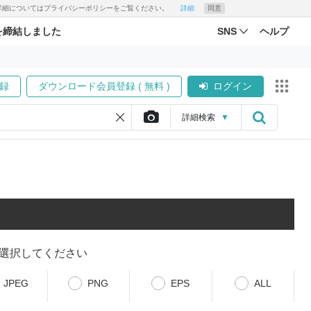
す。詳細についてはプライバシーポリシーをご覧ください。
詳細
同意
を締結しました
SNS
ヘルプ
録
ダウンロード会員登録 ( 無料 )
ログイン
詳細
検索
▼
選択してください
JPEG
PNG
EPS
ALL