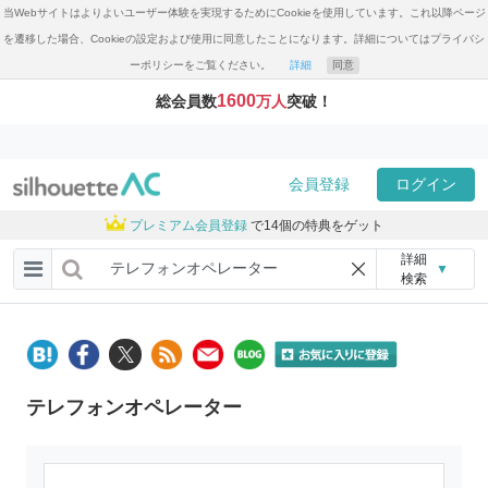
当Webサイトはよりよいユーザー体験を実現するためにCookieを使用しています。これ以降ページ
を遷移した場合、Cookieの設定および使用に同意したことになります。詳細についてはプライバシ
ーポリシーをご覧ください。
詳細
同意
1600
総会員数
万人
突破！
会員登録
ログイン
プレミアム会員登録
で14個の特典をゲット
詳細
▼
検索
テレフォンオペレーター