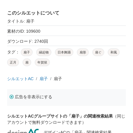
このシルエットについて
タイトル: 扇子
素材のID: 109600
ダウンロード: 2740回
タグ：
扇子
縁起物
日本舞踊
扇形
扇ぐ
和風
正月
扇
年賀状
シルエットAC
扇子
扇子
広告を非表示にする
シルエットACグループサイトの「扇子」の関連検索結果
（同じ
アカウントで無料ダウンロードできます）
デザインACの「扇子」関連検索結果