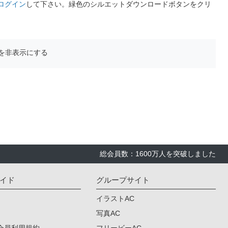
ログイン
して下さい。緑色のシルエットダウンロードボタンをクリ
を非表示にする
総会員数：1600万人を突破しました
イド
グループサイト
イラストAC
写真AC
会員利用規約
フリービーAC