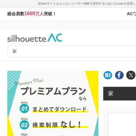
当Webサイトはよりよいユーザー体験を実現するためにCookieを使
1600
AC
総会員数
万人
突破！
家