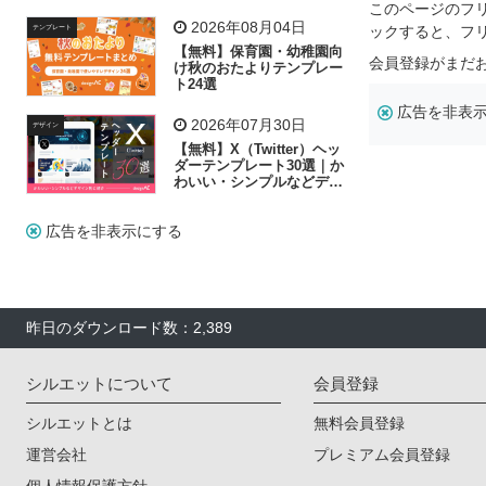
リー素材の選び方
このページのフ
2026年08月04日
ックすると、フ
テンプレート
【無料】保育園・幼稚園向
会員登録がまだ
け秋のおたよりテンプレー
ト24選
広告を非表
2026年07月30日
デザイン
【無料】X（Twitter）ヘッ
ダーテンプレート30選｜か
わいい・シンプルなどデザ
イン別に紹介
広告を非表示にする
昨日のダウンロード数：2,389
シルエットについて
会員登録
シルエットとは
無料会員登録
運営会社
プレミアム会員登録
個人情報保護方針