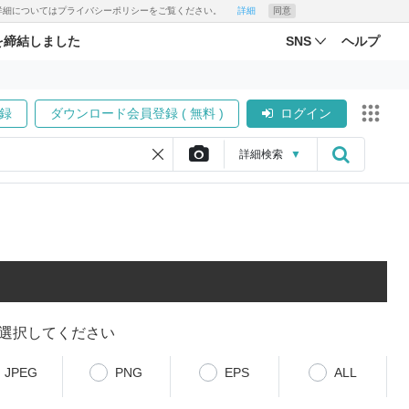
す。詳細についてはプライバシーポリシーをご覧ください。
詳細
同意
を締結しました
SNS
ヘルプ
録
ダウンロード会員登録 ( 無料 )
ログイン
詳細
検索
▼
選択してください
JPEG
PNG
EPS
ALL