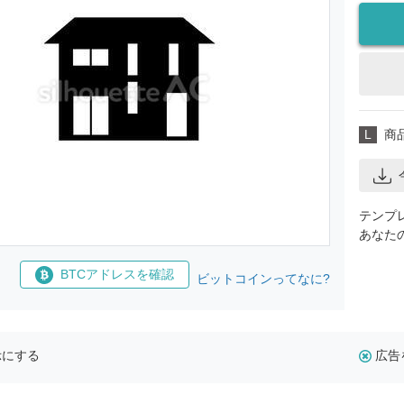
L
商
テンプ
あなた
BTCアドレスを確認
ビットコインってなに?
示にする
広告