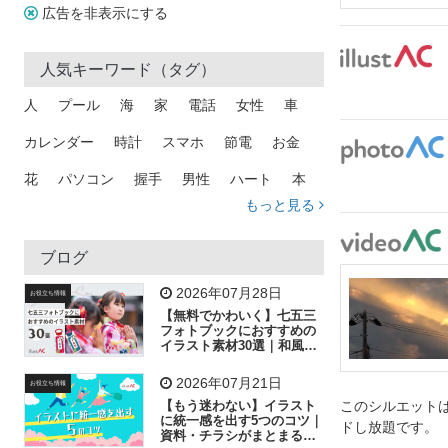
広告を非表示にする
人気キーワード（タグ）
人
プール
海
家
電話
女性
車
カレンダー
時計
スマホ
節電
お金
花
パソコン
握手
男性
ハート
本
もっと見る
矢印
猫
手
メール
トラック
木
犬
吹き出し
カメラ
星
プレゼント
ブログ
飛行機
グラフ
ビル
魚
家族
書類
2026年07月28日
お役立ち情報
【無料でかわいく】七五三
歩く
工場
会社
太陽
キラキラ
フォトブックにおすすめの
イラスト素材30選｜和風の
飾り付け素材が揃う
人物
虫眼鏡
花火
電車
ビジネス
2026年07月21日
お役立ち情報
子供
作業員
葉
相談
ピクトグラム
【もう迷わない】イラスト
このシルエットは
に統一感を出す5つのコツ｜
ドし放題です。
資料・チラシがまとまるフ