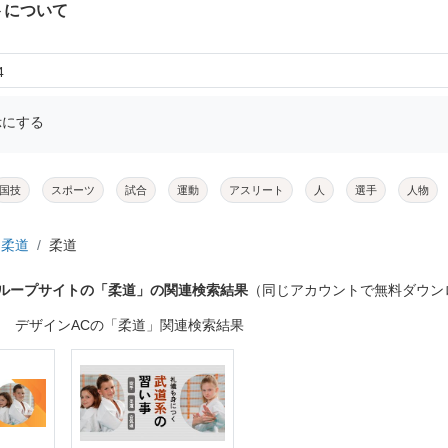
トについて
4
示にする
国技
スポーツ
試合
運動
アスリート
人
選手
人物
柔道
柔道
グループサイトの「柔道」の関連検索結果
（同じアカウントで無料ダウン
デザインACの「柔道」関連検索結果