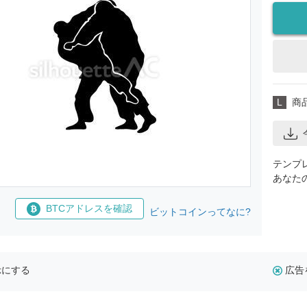
L
商
テンプ
あなた
BTCアドレスを確認
ビットコインってなに?
示にする
広告