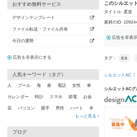
このシルエッ
おすすめ無料サービス
タイトル: 柔道
デザインテンプレート
素材のID: 10924
ファイル転送・ファイル共有
広告を非表
今日の運勢
広告を非表示にする
タグ：
柔道
人気キーワード（タグ）
シルエットAC
人
プール
海
家
電話
女性
車
シルエットAC
カレンダー
時計
スマホ
節電
お金
花
パソコン
握手
男性
ハート
本
もっと見る
矢印
猫
手
メール
トラック
木
犬
吹き出し
カメラ
星
プレゼント
ブログ