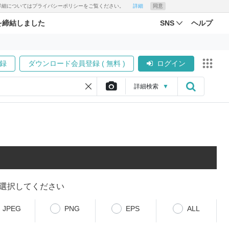
す。詳細についてはプライバシーポリシーをご覧ください。
詳細
同意
を締結しました
SNS
ヘルプ
録
ダウンロード会員登録 ( 無料 )
ログイン
詳細
検索
▼
選択してください
JPEG
PNG
EPS
ALL