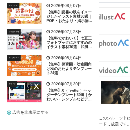
飛行機
グラフ
ビル
魚
家族
書類
2026年08月07日
イラストAC
【無料】読書の秋をイメー
歩く
工場
会社
太陽
キラキラ
ジしたイラスト素材30選｜
POP・おたより・掲示物に
おすすめ
人物
虫眼鏡
花火
電車
ビジネス
2026年07月28日
お役立ち情報
子供
作業員
葉
相談
ピクトグラム
【無料でかわいく】七五三
フォトブックにおすすめの
イラスト素材30選｜和風の
飾り付け素材が揃う
2026年08月04日
テンプレート
【無料】保育園・幼稚園向
け秋のおたよりテンプレー
ト24選
2026年07月30日
デザイン
【無料】X（Twitter）ヘッ
ダーテンプレート30選｜か
わいい・シンプルなどデザ
イン別に紹介
広告を非表示にする
このシルエットは
ードし放題です