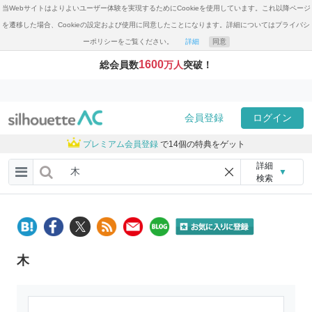
当Webサイトはよりよいユーザー体験を実現するためにCookieを使用しています。これ以降ページ
を遷移した場合、Cookieの設定および使用に同意したことになります。詳細についてはプライバシ
ーポリシーをご覧ください。
詳細
同意
1600
総会員数
万人
突破！
会員登録
ログイン
プレミアム会員登録
で14個の特典をゲット
詳細
▼
検索
木