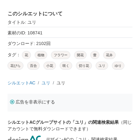
このシルエットについて
タイトル: ユリ
素材のID: 108741
ダウンロード: 2102回
タグ：
花
植物
フラワー
開花
蕾
花弁
花びら
百合
小花
咲く
切り花
ユリ
ゆり
シルエットAC
ユリ
ユリ
広告を非表示にする
シルエットACグループサイトの「ユリ」の関連検索結果
（同じ
アカウントで無料ダウンロードできます）
デザインACの「ユリ」関連検索結果