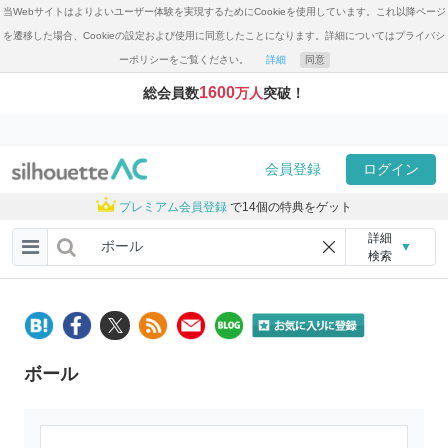
当Webサイトはよりよいユーザー体験を実現するためにCookieを使用しています。これ以降ページ
を遷移した場合、Cookieの設定および使用に同意したことになります。詳細についてはプライバシ
ーポリシーをご覧ください。
詳細
同意
1600
総会員数
万人
突破！
会員登録
ログイン
プレミアム会員登録
で14個の特典をゲット
詳細
▼
検索
ボール