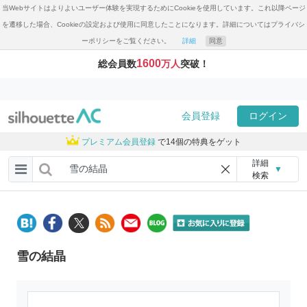
当Webサイトはよりよいユーザー体験を実現するためにCookieを使用しています。これ以降ページ
を遷移した場合、Cookieの設定および使用に同意したことになります。詳細についてはプライバシ
ーポリシーをご覧ください。
詳細
同意
1600
総会員数
万人
突破！
会員登録
ログイン
プレミアム会員登録
で14個の特典をゲット
詳細
▼
検索
雪の結晶