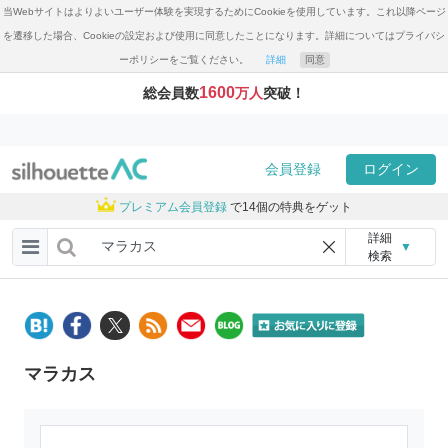
当Webサイトはよりよいユーザー体験を実現するためにCookieを使用しています。これ以降ページ
を遷移した場合、Cookieの設定および使用に同意したことになります。詳細についてはプライバシ
ーポリシーをご覧ください。
詳細
同意
1600
総会員数
万人
突破！
会員登録
ログイン
プレミアム会員登録
で14個の特典をゲット
詳細
▼
検索
マラカス