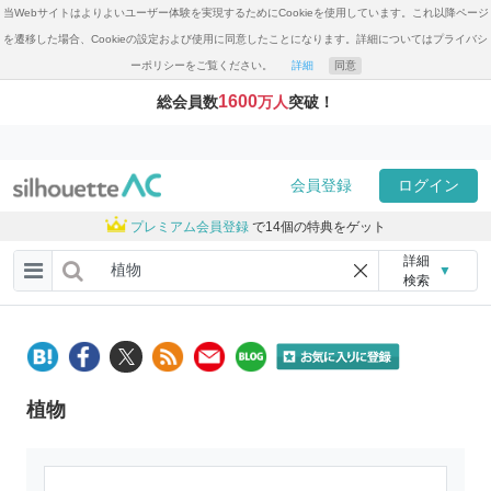
当Webサイトはよりよいユーザー体験を実現するためにCookieを使用しています。これ以降ページ
を遷移した場合、Cookieの設定および使用に同意したことになります。詳細についてはプライバシ
ーポリシーをご覧ください。
詳細
同意
1600
総会員数
万人
突破！
会員登録
ログイン
プレミアム会員登録
で14個の特典をゲット
詳細
▼
検索
植物