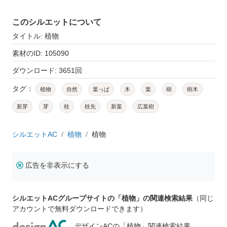
このシルエットについて
タイトル: 植物
素材のID: 105090
ダウンロード: 3651回
タグ：
植物
自然
葉っぱ
木
葉
樹
樹木
新芽
芽
枝
枝先
新葉
広葉樹
シルエットAC
植物
植物
広告を非表示にする
シルエットACグループサイトの「植物」の関連検索結果
（同じ
アカウントで無料ダウンロードできます）
デザインACの「植物」関連検索結果