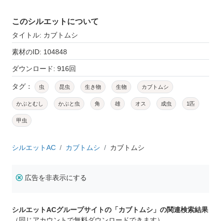
このシルエットについて
タイトル: カブトムシ
素材のID: 104848
ダウンロード: 916回
タグ：
虫
昆虫
生き物
生物
カブトムシ
かぶとむし
かぶと虫
角
雄
オス
成虫
1匹
甲虫
シルエットAC
カブトムシ
カブトムシ
広告を非表示にする
シルエットACグループサイトの「カブトムシ」の関連検索結果
（同じアカウントで無料ダウンロードできます）