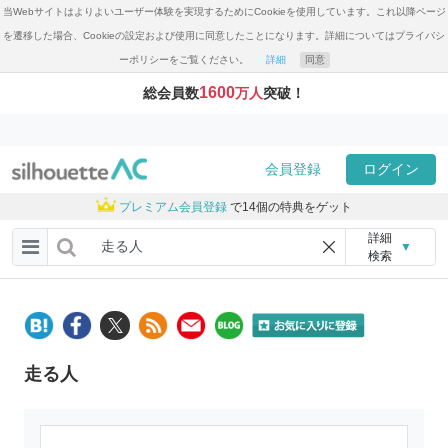
当Webサイトはよりよいユーザー体験を実現するためにCookieを使用しています。これ以降ページ
を遷移した場合、Cookieの設定および使用に同意したことになります。詳細についてはプライバシ
ーポリシーをご覧ください。
詳細
同意
1600
総会員数
万人
突破！
会員登録
ログイン
プレミアム会員登録
で14個の特典をゲット
詳細
▼
検索
走る人