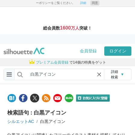
ーポリシーをご覧ください。
詳細
同意
1600
総会員数
万人
突破！
会員登録
ログイン
プレミアム会員登録
で14個の特典をゲット
詳細
▼
検索
検索語句 : 白黒アイコン
シルエットAC
白黒アイコン
白黒アイコンに関連したフリーのイラスト素材を掲載しており