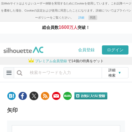
当Webサイトはよりよいユーザー体験を実現するためにCookieを使用しています。これ以降ページ
を遷移した場合、Cookieの設定および使用に同意したことになります。詳細についてはプライバシ
ーポリシーをご覧ください。
詳細
同意
1600
総会員数
万人
突破！
会員登録
ログイン
プレミアム会員登録
で14個の特典をゲット
詳細
▼
検索
矢印