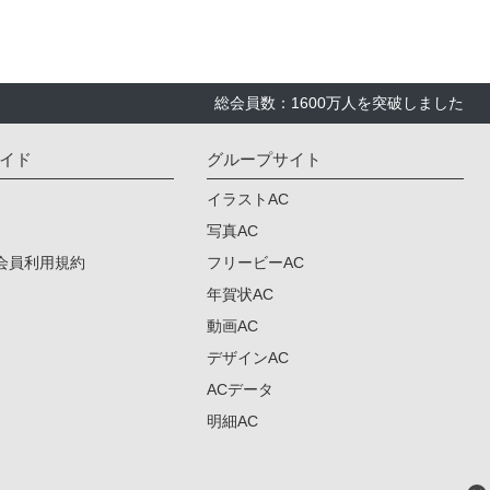
総会員数：1600万人を突破しました
イド
グループサイト
イラストAC
写真AC
会員利用規約
フリービーAC
年賀状AC
動画AC
デザインAC
ACデータ
明細AC