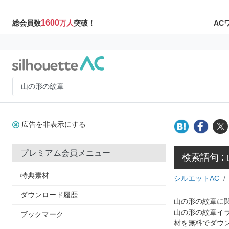
1600
AC
総会員数
万人
突破！
広告を非表示にする
プレミアム会員メニュー
検索語句 :
特典素材
シルエットAC
ダウンロード履歴
山の形の紋章に関
山の形の紋章イ
ブックマーク
材を無料でダウ