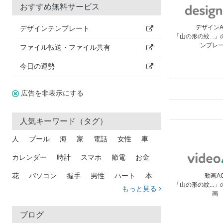
おすすめ無料サービス
デザイン
デザインテンプレート
「山の形の紋...
ンプレ
ファイル転送・ファイル共有
今日の運勢
広告を非表示にする
人気キーワード（タグ）
人
プール
海
家
電話
女性
車
カレンダー
時計
スマホ
節電
お金
花
パソコン
握手
男性
ハート
本
動画A
「山の形の紋...
もっと見る
画
矢印
猫
手
メール
トラック
木
犬
吹き出し
カメラ
星
プレゼント
ブログ