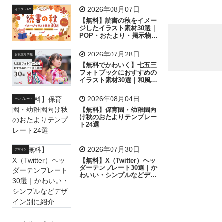
飛行機
グラフ
ビル
魚
家族
書類
2026年08月07日
イラストAC
【無料】読書の秋をイメー
歩く
工場
会社
太陽
キラキラ
ジしたイラスト素材30選｜
POP・おたより・掲示物に
おすすめ
人物
虫眼鏡
花火
電車
ビジネス
2026年07月28日
お役立ち情報
子供
作業員
葉
相談
ピクトグラム
【無料でかわいく】七五三
フォトブックにおすすめの
イラスト素材30選｜和風の
飾り付け素材が揃う
2026年08月04日
テンプレート
【無料】保育園・幼稚園向
け秋のおたよりテンプレー
ト24選
2026年07月30日
デザイン
【無料】X（Twitter）ヘッ
ダーテンプレート30選｜か
わいい・シンプルなどデザ
イン別に紹介