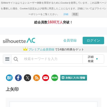
当Webサイトはよりよいユーザー体験を実現するためにCookieを使用しています。これ以降ページ
を遷移した場合、Cookieの設定および使用に同意したことになります。詳細についてはプライバシ
ーポリシーをご覧ください。
詳細
同意
1600
総会員数
万人
突破！
会員登録
ログイン
プレミアム会員登録
で14個の特典をゲット
詳細
▼
検索
上矢印