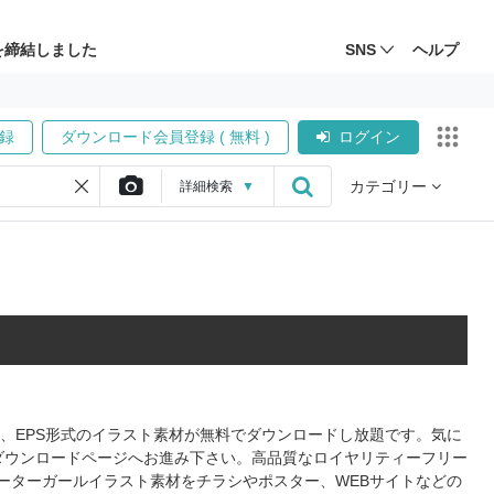
を締結しました
SNS
ヘルプ
録
ダウンロード会員登録 ( 無料 )
ログイン
カテゴリー
詳細
検索
▼
G、EPS形式のイラスト素材が無料でダウンロードし放題です。気に
ダウンロードページへお進み下さい。高品質なロイヤリティーフリー
ーターガールイラスト素材をチラシやポスター、WEBサイトなどの