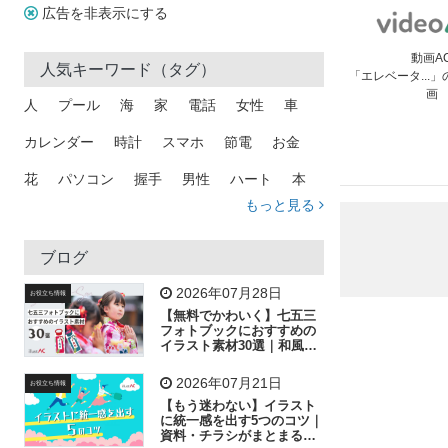
広告を非表示にする
動画A
人気キーワード（タグ）
「エレベータ...
画
人
プール
海
家
電話
女性
車
カレンダー
時計
スマホ
節電
お金
花
パソコン
握手
男性
ハート
本
もっと見る
矢印
猫
手
メール
トラック
木
犬
吹き出し
カメラ
星
プレゼント
ブログ
飛行機
グラフ
ビル
魚
家族
書類
2026年07月28日
お役立ち情報
【無料でかわいく】七五三
歩く
工場
会社
太陽
キラキラ
フォトブックにおすすめの
イラスト素材30選｜和風の
飾り付け素材が揃う
人物
虫眼鏡
花火
電車
ビジネス
2026年07月21日
お役立ち情報
子供
作業員
葉
相談
ピクトグラム
【もう迷わない】イラスト
に統一感を出す5つのコツ｜
資料・チラシがまとまるフ