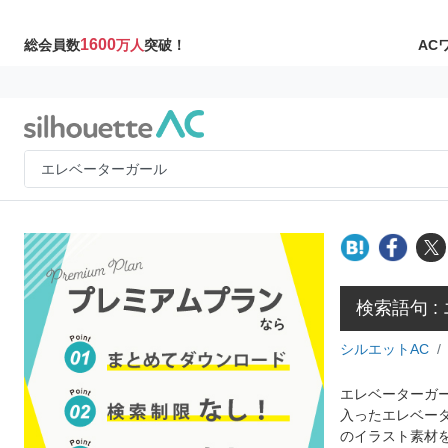
1600
AC
総会員数
万人
突破！
検索語句 
シルエットAC
エレベーターガー
入ったエレベー
のイラスト素材