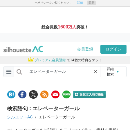
ーポリシーをご覧ください。
詳細
同意
1600
総会員数
万人
突破！
会員登録
ログイン
プレミアム会員登録
で14個の特典をゲット
詳細
▼
検索
検索語句 : エレベーターガール
シルエットAC
エレベーターガール
エレベーターガールに関連したフリーのイラスト素材を掲載し