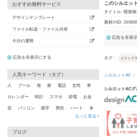
このシルエッ
おすすめ無料サービス
タイトル: 聴覚
デザインテンプレート
素材のID: 20368
ファイル転送・ファイル共有
広告を非表
今日の運勢
広告を非表示にする
タグ：
ピクトグ
人気キーワード（タグ）
シルエットAC
人
プール
海
家
電話
女性
車
シルエットAC
カレンダー
時計
スマホ
節電
お金
花
パソコン
握手
男性
ハート
本
もっと見る
矢印
猫
手
メール
トラック
木
犬
吹き出し
カメラ
星
プレゼント
ブログ