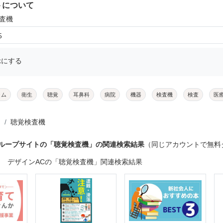
トについて
検査機
5
示にする
ラム
衛生
聴覚
耳鼻科
病院
機器
検査機
検査
医
聴覚検査機
グループサイトの「聴覚検査機」の関連検索結果
（同じアカウントで無料
デザインACの「聴覚検査機」関連検索結果