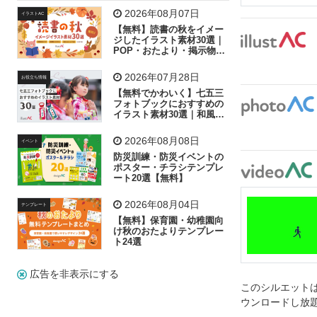
飛行機
グラフ
ビル
魚
家族
書類
2026年08月07日
イラストAC
【無料】読書の秋をイメー
歩く
工場
会社
太陽
キラキラ
ジしたイラスト素材30選｜
POP・おたより・掲示物に
おすすめ
人物
虫眼鏡
花火
電車
ビジネス
2026年07月28日
お役立ち情報
子供
作業員
葉
相談
ピクトグラム
【無料でかわいく】七五三
フォトブックにおすすめの
イラスト素材30選｜和風の
飾り付け素材が揃う
2026年08月08日
イベント
防災訓練・防災イベントの
ポスター・チラシテンプレ
ート20選【無料】
2026年08月04日
テンプレート
【無料】保育園・幼稚園向
け秋のおたよりテンプレー
ト24選
広告を非表示にする
このシルエットは
ウンロードし放