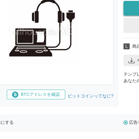
L
商
テンプ
あなた
BTCアドレスを確認
ビットコインってなに?
示にする
広告