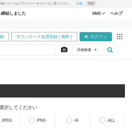
す。詳細についてはプライバシーポリシーをご覧ください。
詳細
同意
を締結しました
SNS
ヘルプ
録
ダウンロード会員登録 ( 無料 )
ログイン
詳細
検索
▼
選択してください
JPEG
PNG
AI
ALL