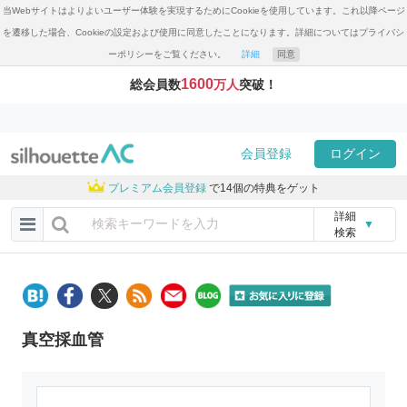
当Webサイトはよりよいユーザー体験を実現するためにCookieを使用しています。これ以降ページ
を遷移した場合、Cookieの設定および使用に同意したことになります。詳細についてはプライバシ
ーポリシーをご覧ください。
詳細
同意
1600
総会員数
万人
突破！
会員登録
ログイン
プレミアム会員登録
で14個の特典をゲット
詳細
▼
検索
真空採血管